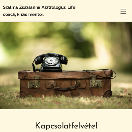
Szalma Zsuzsanna Asztrológus, Life
coach, krízis mentor.
Kapcsolatfelvétel